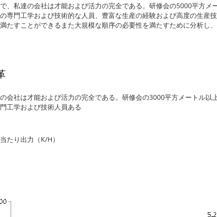
で、私達の会社は才能および活力の完全である。研修会の5000平方メ
の専門工学および技術的な人員、豊富な生産の経験および高度の生産技
満たすことができるまた大規模な順序の必要性を満たすために分析し、
革
の会社は才能および活力の完全である。研修会の3000平方メートル以
門工学および技術人員ある
当たり出力（K/H）