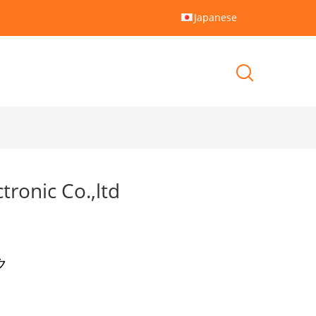
Japanese
tronic Co.,ltd
ク