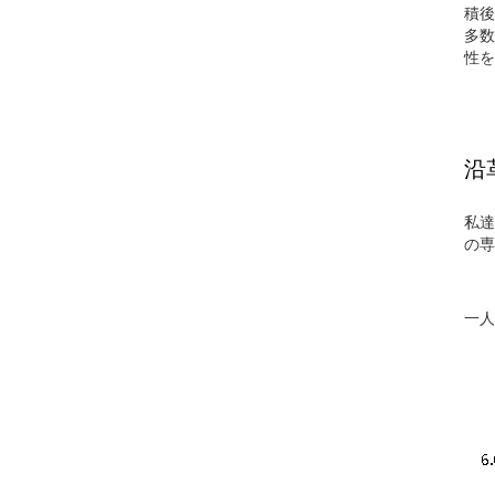
積後
多数
性を
沿
私達
の専
一人