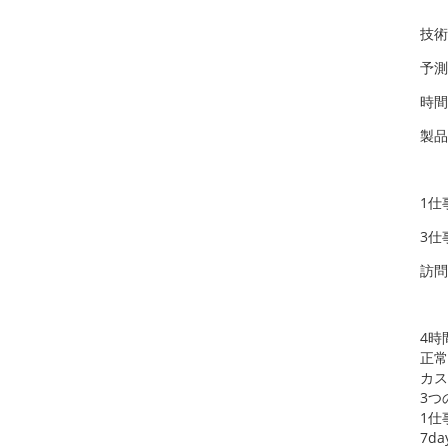
技術
予測
時間
製品
1仕
3仕
訪問
4時
正常
カス
3つ
1仕
7d