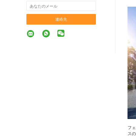
連絡先
フェ
スの