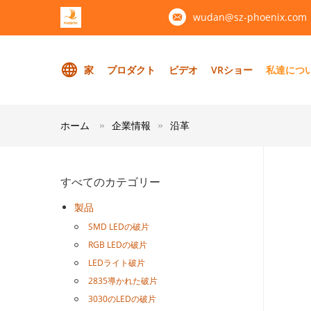
wudan@sz-phoenix.com
家
プロダクト
ビデオ
VRショー
私達につ
ホーム
企業情報
沿革
すべてのカテゴリー
製品
SMD LEDの破片
RGB LEDの破片
LEDライト破片
2835導かれた破片
3030のLEDの破片