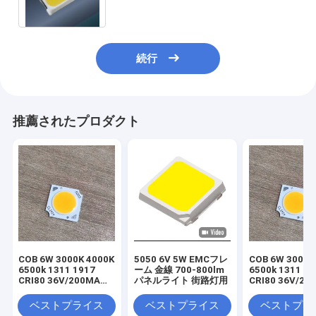
続行
推薦されたプロダクト
COB 6W 3000K 4000K
5050 6V 5W EMCフレ
COB 6W 3000K
6500k 1311 1917
ーム 金線 700-800lm
6500k 1311 19
CRI80 36V/200MA
パネルライト 街路灯用
CRI80 36V/20
FOR LIGHT
イトファクトリ
FACTORY PANEL
めに
ベストプライス
ベストプライス
ベストプラ
LIGHT