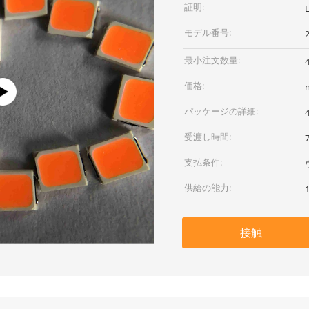
証明:
モデル番号:
最小注文数量:
価格:
パッケージの詳細:
受渡し時間:
支払条件:
供給の能力:
接触