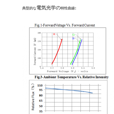
電気光学の
:
典型的な
特性曲線