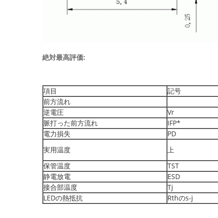
絶対最高評価:
項目
記号
前方流れ
逆電圧
Vr
脈打った前方流れ
IFP*
電力損失
PD
実用温度
上
保管温度
TST
静電放電
ESD
接合部温度
Tj
LEDの熱抵抗
Rthのs-j