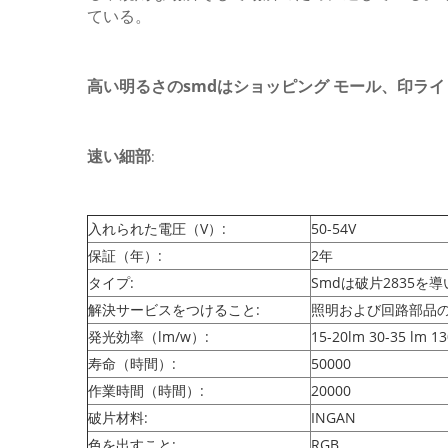
ている。
高い明るさのsmdはショッピング モール、印ライト
速い細部
:
入れられた電圧（V）:
50-54V
保証（年）:
2年
タイプ:
Smdは破片2835を
解決サービスをつけること:
照明および回路部品
発光効率（lm/w）:
15-20lm 30-35 lm 1
寿命（時間）:
50000
作業時間（時間）:
20000
破片材料:
INGAN
色を出すこと:
RGB