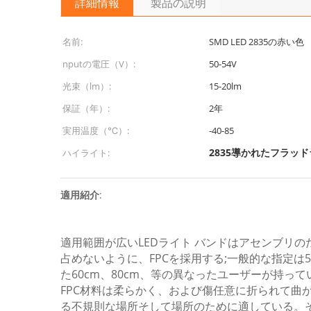
詳細情報
製品の説明
名前:
SMD LED 2835の赤い色
nputの電圧（V）:
50-54V
光束（lm）:
15-20lm
保証（年）:
2年
実用温度（℃）:
-40-85
2835導かれたフラッ
ハイライト:
適用紹介
:
適用範囲が広いLEDライト バンドはアセンブリの
占めないように、FPCを採用する;一般的な指定は50cm
た60cm、80cm、等の異なったユーザーが持
FPC材料は柔らかく、および傷任意に折られて
る不規則な場所そして場所のために適している。