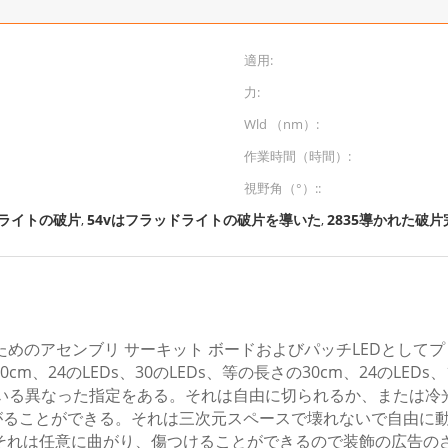
適用:
力:
Wld （nm）:
作業時間（時間）:
視野角（°）::
ドライトの破片
54vはフラッドライトの破片を導いた
2835導かれた破
,
,
ためのアセンブリ サーキット ボードおよびパッチLEDとし
、24のLEDs、30のLEDs、等の長さの30cm、24のLEDs
っている異なった指定をある。それは自由に切られるか、または
曲がることができる。それは三次元スペースで壊れないで自由に
それは任意に曲がり、傷つけることができるので装飾の広告の