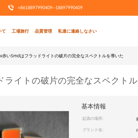
+8618897990409--18897990409
いて
工場旅行
品質管理
私達に連絡しなさい
 54v赤いSmdはフラッドライトの破片の完全なスペクトルを導いた
フラッドライトの破片の完全なスペクト
基本情報
起源の場所:
ブランド名: