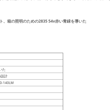
、箱の照明のための2835 54v赤い青緑を導いた
導いた
の設計
30-140LM