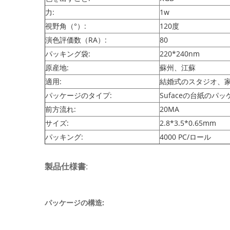
力:
1w
視野角（°）:
120度
演色評価数（RA）:
80
パッキング袋:
220*240nm
原産地:
蘇州、江蘇
適用:
結婚式のスタジオ、
パッケージのタイプ:
Sufaceの台紙のパッ
前方流れ:
20MA
サイズ:
2.8*3.5*0.65mm
パッキング:
4000 PC/ロール
製品仕様書
:
パッケージの構造: