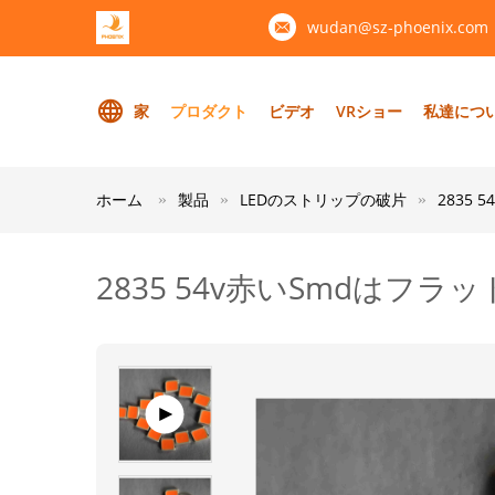
wudan@sz-phoenix.com
家
プロダクト
ビデオ
VRショー
私達につ
ホーム
製品
LEDのストリップの破片
2835
2835 54v赤いSmdは