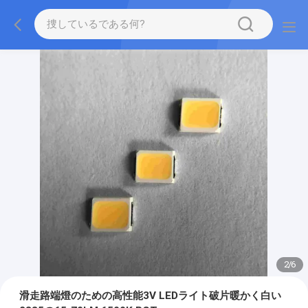
2
/
6
滑走路端燈のための高性能3V LEDライト破片暖かく白い