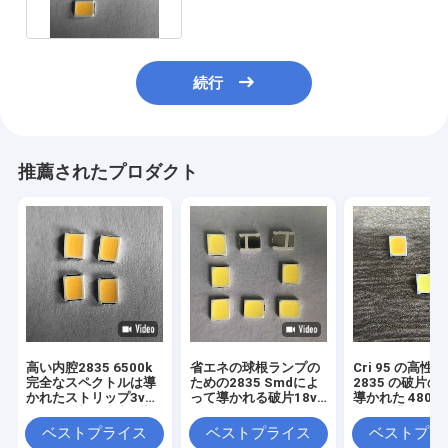
続行
推薦されたプロダクト
高い内腔2835 6500k
省エネの球根ランプの
Cri 95 の高性能
完全なスペクトルは導
ための2835 Smdによ
2835 の破片の
かれたストリップ3v
って導かれる破片18v
導かれた 4800 
60maの上で破片を導
30ma
らの保護のため
いた
5200k
ベストプライス
ベストプライス
ベストプラ