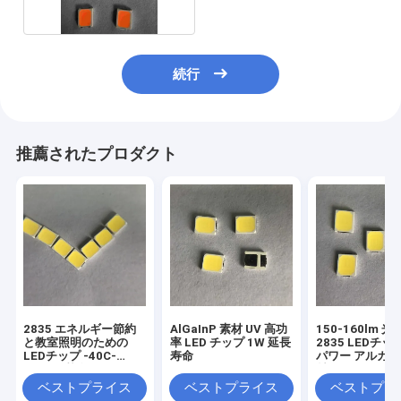
続行
推薦されたプロダクト
2835 エネルギー節約
AlGaInP 素材 UV 高功
150-160lm 
と教室照明のための
率 LED チップ 1W 延長
2835 LEDチッ
LEDチップ -40C-
寿命
パワー アルガイ
100C銅基金線
材
ベストプライス
ベストプライス
ベストプラ