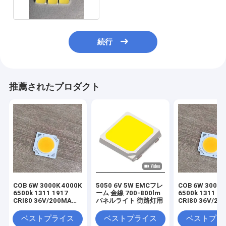
続行
推薦されたプロダクト
COB 6W 3000K 4000K
5050 6V 5W EMCフレ
COB 6W 3000K
6500k 1311 1917
ーム 金線 700-800lm
6500k 1311 19
CRI80 36V/200MA
パネルライト 街路灯用
CRI80 36V/20
FOR LIGHT
イトファクトリ
FACTORY PANEL
めに
ベストプライス
ベストプライス
ベストプラ
LIGHT