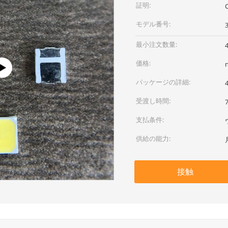
証明:
モデル番号:
最小注文数量:
価格:
パッケージの詳細:
受渡し時間:
支払条件:
供給の能力:
接触