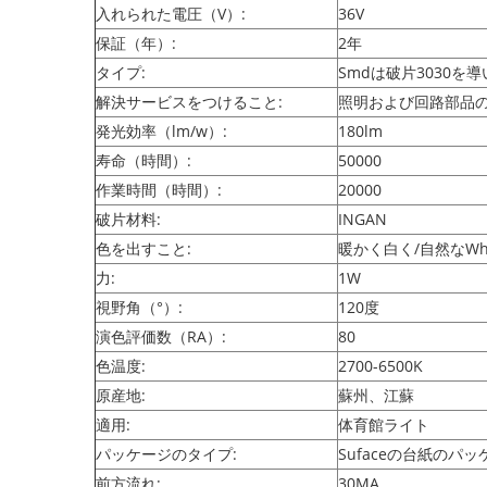
入れられた電圧（V）:
36V
保証（年）:
2年
タイプ:
Smdは破片3030を
解決サービスをつけること:
照明および回路部品
発光効率（lm/w）:
180lm
寿命（時間）:
50000
作業時間（時間）:
20000
破片材料:
INGAN
色を出すこと:
暖かく白く/自然なWhi
力:
1W
視野角（°）:
120度
演色評価数（RA）:
80
色温度:
2700-6500K
原産地:
蘇州、江蘇
適用:
体育館ライト
パッケージのタイプ:
Sufaceの台紙のパッ
前方流れ:
30MA