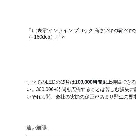
の
位
LED
を
欠
「）;表示:インライン ブロック;高さ:24px;幅:24px;
け
（- 180deg）;「>
る
最
後
す
る
か。
すべてのLEDの破片は
100,000時間以上
持続でき
い。360,000+時間を広告することは苦しむ損
いそれら間、会社の実際の保証があまり野生の要
速い細部: