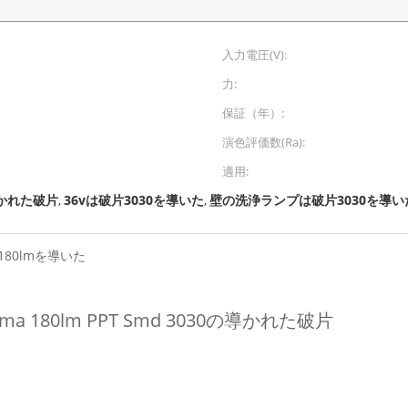
入力電圧(V):
力:
保証（年）:
演色評価数(Ra):
適用:
の導かれた破片
36vは破片3030を導いた
壁の洗浄ランプは破片3030を導い
,
,
 180lmを導いた
180lm PPT Smd 3030の導かれた破片