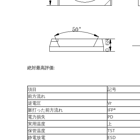
絶対最高評価:
項目
記号
前方流れ
逆電圧
Vr
脈打った前方流れ
IFP*
電力損失
PD
実用温度
上
保管温度
TST
静電放電
ESD