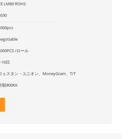
CE LM80 ROHS
3030
4000pcs
negotiable
4000PCS /ロール
7-10日
ウェスタン・ユニオン、MoneyGram、T/T
月額800KK