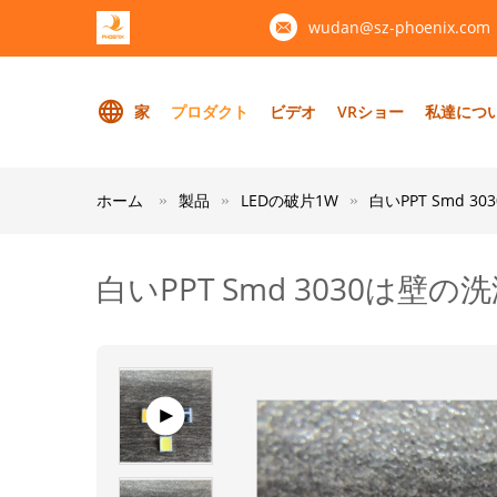
wudan@sz-phoenix.com
家
プロダクト
ビデオ
VRショー
私達につ
ホーム
製品
LEDの破片1W
白いPPT Smd 
白いPPT Smd 3030は壁の