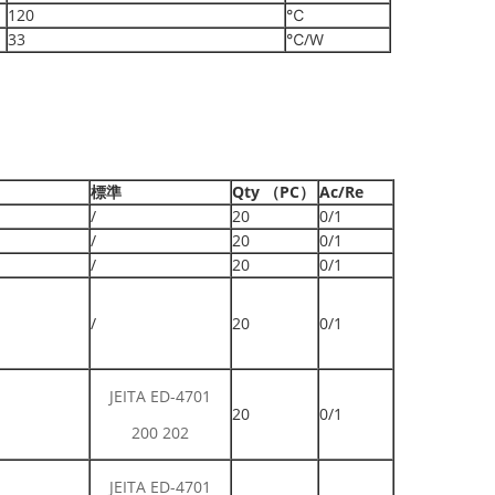
120
℃
33
℃/W
標準
Qty （PC）
Ac/Re
/
20
0/1
/
20
0/1
/
20
0/1
/
20
0/1
JEITA ED-4701
20
0/1
200 202
JEITA ED-4701