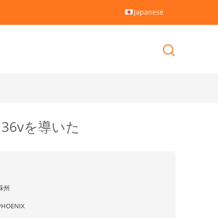
Japanese
 36vを導いた
蘇州
PHOENIX