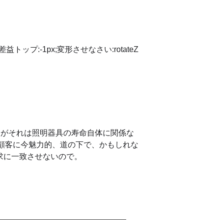
差益トップ:-1px;変形させなさい:rotateZ
るがそれは照明器具の寿命自体に関係な
失に顧客に今魅力的、道の下で、かもしれな
求に一致させないので。