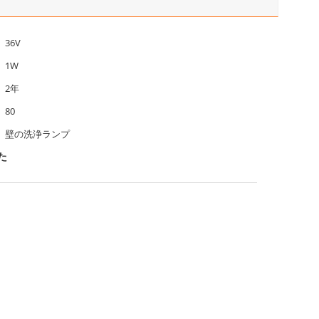
36V
1W
2年
80
壁の洗浄ランプ
た