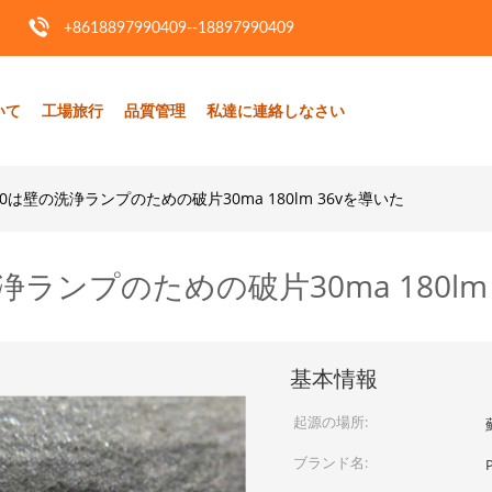
+8618897990409--18897990409
いて
工場旅行
品質管理
私達に連絡しなさい
3030は壁の洗浄ランプのための破片30ma 180lm 36vを導いた
洗浄ランプのための破片30ma 180lm
基本情報
起源の場所:
ブランド名: