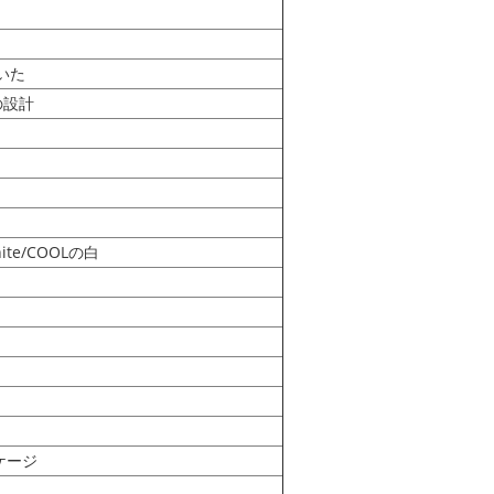
導いた
の設計
te/COOLの白
ケージ