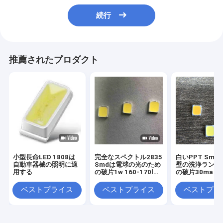
続行
推薦されたプロダクト
小型長命LED 1808は
完全なスペクトル2835
白いPPT Smd 
自動車器械の照明に適
Smdは電球の光のため
壁の洗浄ランプ
用する
の破片1w 160-170lm
の破片30ma 18
を導いた
36vを導いた
ベストプライス
ベストプライス
ベストプラ