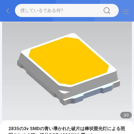
2
/
2
2835の3v SMDの青い導かれた破片は棒状螢光灯による照