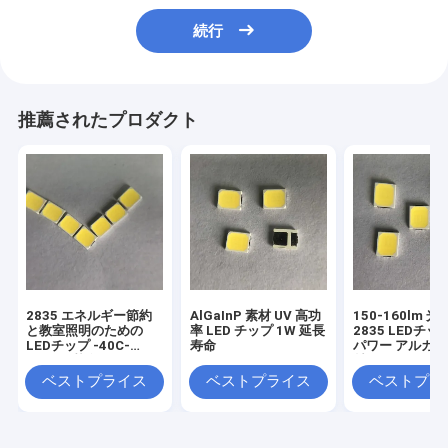
続行
推薦されたプロダクト
2835 エネルギー節約
AlGaInP 素材 UV 高功
150-160lm 
と教室照明のための
率 LED チップ 1W 延長
2835 LEDチッ
LEDチップ -40C-
寿命
パワー アルガイ
100C銅基金線
材
ベストプライス
ベストプライス
ベストプラ