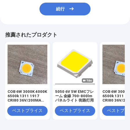
続行
推薦されたプロダクト
COB 6W 3000K 4000K
5050 6V 5W EMCフレ
COB 6W 3000K
6500k 1311 1917
ーム 金線 700-800lm
6500k 1311 19
CRI80 36V/200MA
パネルライト 街路灯用
CRI80 36V/20
FOR LIGHT
イトファクトリ
FACTORY PANEL
めに
ベストプライス
ベストプライス
ベストプラ
LIGHT