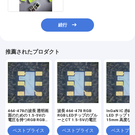
続行
推薦されたプロダクト
464-478の波長 透明画
波長 464-478 RGB
InGaN IC 赤緑
面のための 1.5-5Vの
RGB LEDチップのブル
LED チップ 15
電圧を持つRGB RGB
ーとCT 1.5-5Vの電圧
15mm 高度な
LEDチップのブルーと
のために
CT
ベストプライス
ベストプライス
ベストプラ