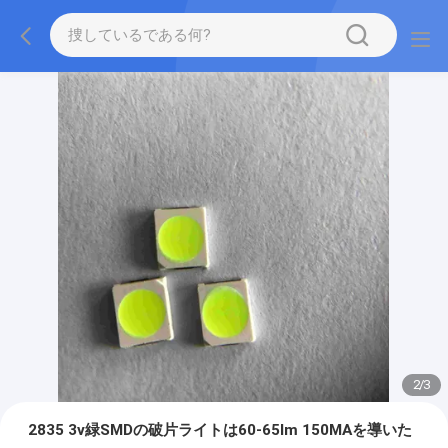
2
/
3
2835 3v緑SMDの破片ライトは60-65lm 150MAを導いた