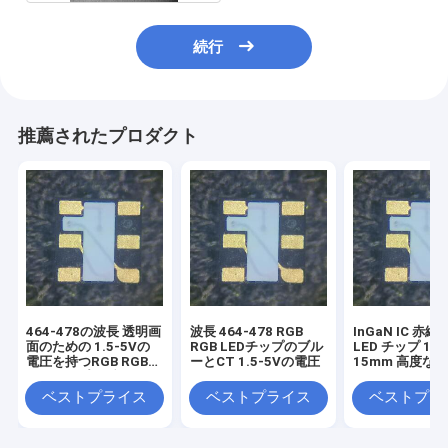
続行
推薦されたプロダクト
464-478の波長 透明画
波長 464-478 RGB
InGaN IC 赤緑
面のための 1.5-5Vの
RGB LEDチップのブル
LED チップ 15
電圧を持つRGB RGB
ーとCT 1.5-5Vの電圧
15mm 高度な
LEDチップのブルーと
のために
CT
ベストプライス
ベストプライス
ベストプラ