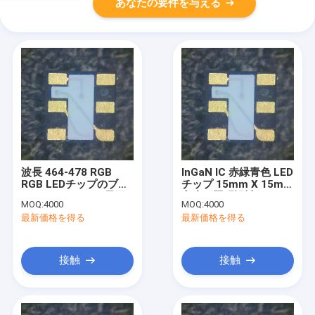
あなたの要件を与える
波長 464-478 RGB
InGaN IC 赤緑青色 LED
RGB LEDチップのブル
チップ 15mm X 15mm
ーとCT 1.5-5Vの電圧
高度な照明設計のため
MOQ:
4000
MOQ:
4000
に
最新価格を得る
最新価格を得る
接触
接触