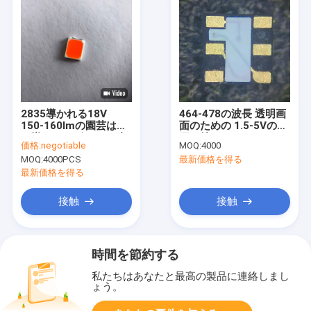
2835導かれる18V
464-478の波長 透明画
150-160lmの園芸は赤
面のための 1.5-5Vの電
い導かれたビードの破
圧を持つRGB RGB LED
価格:
negotiable
MOQ:
4000
片を欠く
チップのブルーとCT
MOQ:
4000PCS
最新価格を得る
最新価格を得る
接触
接触
時間を節約する
私たちはあなたと最高の製品に連絡しまし
ょう。