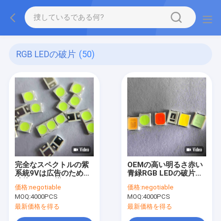
RGB LEDの破片
(50)
完全なスペクトルの紫
OEMの高い明るさ赤い
系統9Vは広告のための
青緑RGB LEDの破片
破片2835を導いた
2835 54v
価格:
negotiable
価格:
negotiable
MOQ:
4000PCS
MOQ:
4000PCS
最新価格を得る
最新価格を得る