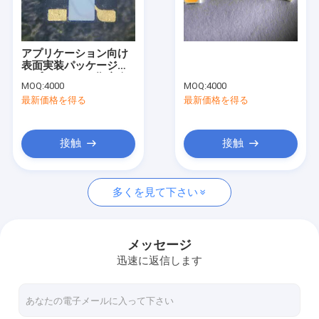
VRショー
私達について
アプリケーション向け
表面実装パッケージタ
工場旅行
イプの3.0-3.2V順方向
MOQ:
4000
MOQ:
4000
電圧青色RGB発光ダイ
最新価格を得る
最新価格を得る
オードチップ
品質管理
私達に連絡しなさい
接触
接触
引用を要求しなさい
多くを見て下さい
SMD LEDの破片
メッセージ
迅速に返信します
RGB LEDの破片
LEDライト破片