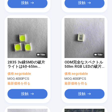
接触
接触
2835 3v緑SMDの破片
ODM完全なスペクトル
ライトは60-65lm
50lm RGB LEDの破片
150MAを導いた
2835 3v
価格:
negotiable
価格:
negotiable
MOQ:
4000PCS
MOQ:
4000PCS
最新価格を得る
最新価格を得る
接触
接触