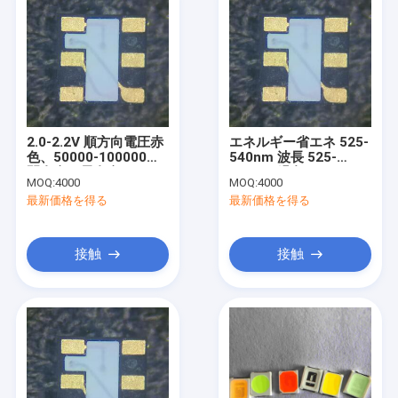
2.0-2.2V 順方向電圧赤
エネルギー省エネ 525-
色、50000-100000時
540nm 波長 525-
間寿命の長寿命InGaN
540nm 緑色と50000-
MOQ:
4000
MOQ:
4000
IC RGB LEDチップ
100000H 寿命の LED
最新価格を得る
最新価格を得る
チップ
接触
接触
家
プロダクト
ビデオ