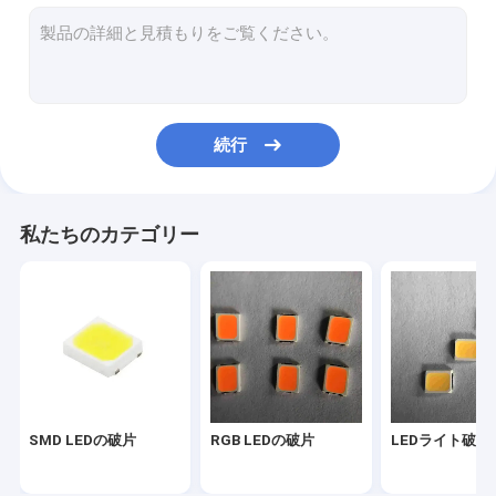
2835導かれた破片
3030のLEDの破片
4014のLEDの破片
続行
3528のLEDの破片
LEDのストリップの破片
私たちのカテゴリー
SMDの穂軸LED
LEDの破片1W
SMDは部品を導いた
LED PCB板
SMD LEDの破片
RGB LEDの破片
LEDライト破片