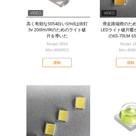
高く有効な5054白いSmdは街灯
滑走路端燈のため
3v 200lm/Wのためのライト破
LEDライト破片暖か
片を導いた
の65-70LM 65
Model: 5054
Model: 2
Min: 4000PCS
Min: 400
接触
接触