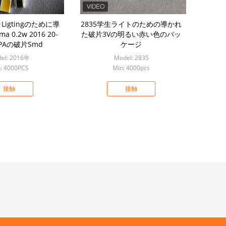
igtingのために導
2835学生ライトのための導かれ
a 0.2w 2016 20-
た破片3Vの明るい赤い色のパッ
PPAの破片Smd
ケージ
el: 2016年
Model: 2835
: 4000PCS
Min: 4000pcs
接触
接触