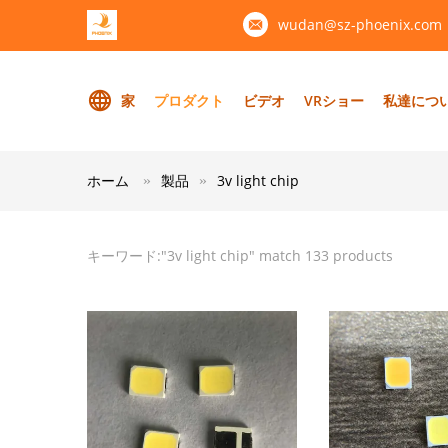
wudan@sz-phoenix.com
家
プロダクト
ビデオ
VRショー
私達につ
ホーム
製品
3v light chip
キーワード:"
3v light chip
" match 133 products