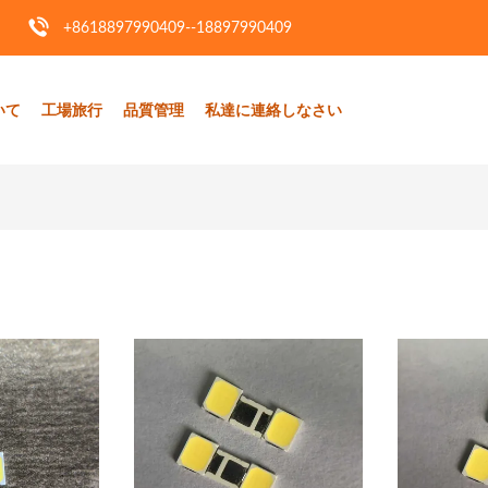
+8618897990409--18897990409
いて
工場旅行
品質管理
私達に連絡しなさい