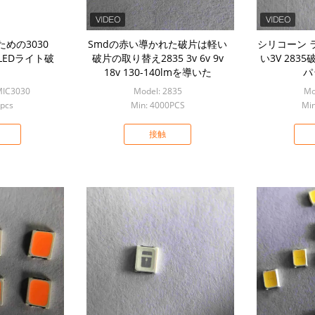
gのための3030
Smdの赤い導かれた破片は軽い
シリコーン 
d LEDライト破
破片の取り替え2835 3v 6v 9v
い3V 28
18v 130-140lmを導いた
パ
MIC3030
Model: 2835
Mo
0pcs
Min: 4000PCS
Min
接触