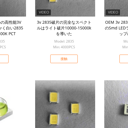
の高性能3V
3v 2835破片の完全なスペクト
OEM 3v 2
く白い2835
ルはライト破片10000-15000k
のSmd L
00K PCT
を導いた
ップ
835
Model: 2835
Mo
0PCS
Min: 4000PCS
Min
接触