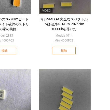
835の26-28lmビード
青いSMD AC完全なスペクトル
EDライト破片のストリ
3vは破片4014 3v 20-22lm
の家の装飾
10000kを導いた
del: 2835
Model: 4014
: 4000PCS
Min: 4000PCS
接触
接触