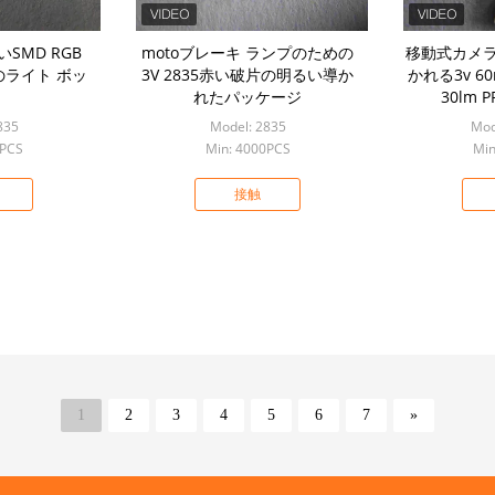
いSMD RGB
motoブレーキ ランプのための
移動式カメラL
vのライト ボッ
3V 2835赤い破片の明るい導か
かれる3v 60m
れたパッケージ
30lm 
835
Model: 2835
Mod
0PCS
Min: 4000PCS
Min
接触
1
2
3
4
5
6
7
»