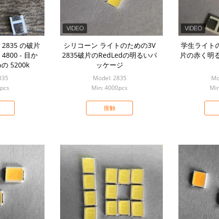
v 2835 の破片
シリコーン ライトのための3V
学生ライトの
800 - 目か
2835破片のRedLedの明るいパ
片の赤く明
 5200k
ッケージ
835
Model: 2835
Mo
0pcs
Min: 4000pcs
Min
接触