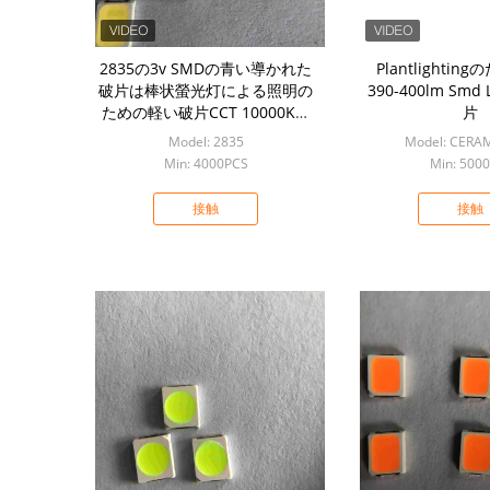
2835の3v SMDの青い導かれた
Plantlightin
破片は棒状螢光灯による照明の
390-400lm Sm
ための軽い破片CCT 10000Kを
片
導いた
Model: 2835
Model: CERA
Min: 4000PCS
Min: 500
接触
接触